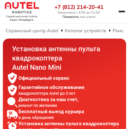
+7 (812) 214-20-41
Ежедневно с 9:00 до 21:00
Позвонить
мне утром
Сервисный центр Autel
в
Санкт-Петербурге
Сервисный центр Autel
Каталог устройств
Ремонт
Установка антенны пульта
квадрокоптера
Autel Nano Mini
Официальный сервис
Гарантийное обслуживание
квадрокоптера Autel до 3 лет
Диагностика за наш счет,
ремонт по желанию
Бесплатный выезд курьера
в день обращения
Установка антенны пульта квадрокоптера