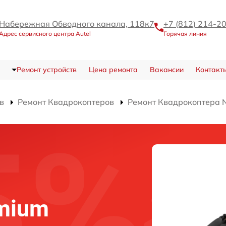
Набережная Обводного канала, 118к7
+7 (812) 214-2
Адрес сервисного центра Autel
Горячая линия
Ремонт устройств
Цена ремонта
Вакансии
Контакт
в
Ремонт Квадрокоптеров
Ремонт Квадрокоптера N
а
emium