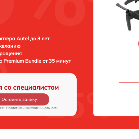
птера Autel до 3 лет
 желанию
бращения
o Premium Bundle от 35 минут
я со специалистом
Оставить заявку
есь c
политикой конфиденциальности